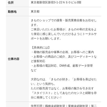
東京都新宿区新宿3-1-22ＮＳＯビル3階
住所
東京都
勤務地
きものショップでの接客・販売業務全般をお任せし
ます。
ご来店いただいたお客様が、きものや和の文化をよ
り身近に感じ楽しんでいただけるようにトータルサ
ポートをお願いします。
【具体的には】
・着物の販売会や催事の企画、お客様へのご案内
・お客様への商品のご紹介、及びコーディネートな
仕事内容
ど接客対応
・お客様の電話対応、DM作成、顧客データ管理
など
大切なのは、「きものが好き」「お客様を喜ばせた
い」という気持ち。
ただの販売員ではなく、お客様の魅力を引き出す
『スタイリスト』としてあなたのセンスと経験を存
分に発揮してください！
学歴不問｜職種未経験歓迎｜業種未経験歓迎｜第二