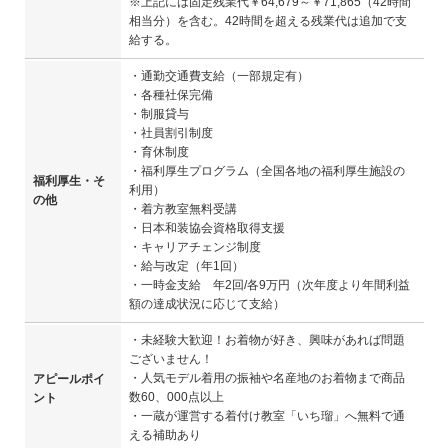
※上記には固定残業代￥64,679～￥71,865（42時間
相当分）を含む。42時間を超える残業代は追加で支
給する。
・通勤交通費支給（一部規定有）
・各種社保完備
・制服貸与
・社員割引制度
・育休制度
・福利厚生プログラム（全国各地の福利厚生施設の
福利厚生・そ
利用）
の他
・着方教室無料受講
・日本和装協会資格取得支援
・キャリアチェンジ制度
・給与改定（年1回）
・一時金支給 年2回/各9万円（次年度より年間利益
額の達成状況に応じて支給）
・未経験大歓迎！お着物が好き、興味があれば問題
ございません！
・人気モデル着用の振袖や名産地のお着物まで商品
アピールポイ
数60、000点以上
ント
・一蔵が運営する着付け教室「いち瑠」へ無料で通
える補助あり