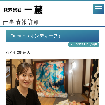
仕事情報詳細
Ondine（オンディーヌ）
OND3132-販売E
ｵﾝﾃﾞｨｰﾇ新宿店