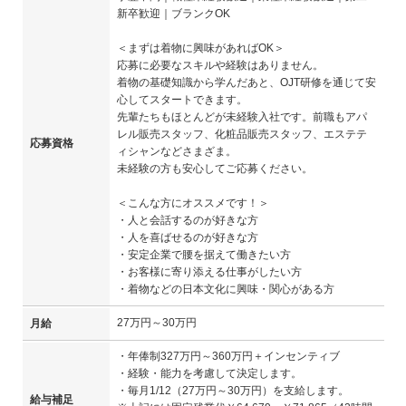
新卒歓迎｜ブランクOK
＜まずは着物に興味があればOK＞
応募に必要なスキルや経験はありません。
着物の基礎知識から学んだあと、OJT研修を通じて安
心してスタートできます。
先輩たちもほとんどが未経験入社です。前職もアパ
レル販売スタッフ、化粧品販売スタッフ、エステテ
応募資格
ィシャンなどさまざま。
未経験の方も安心してご応募ください。
＜こんな方にオススメです！＞
・人と会話するのが好きな方
・人を喜ばせるのが好きな方
・安定企業で腰を据えて働きたい方
・お客様に寄り添える仕事がしたい方
・着物などの日本文化に興味・関心がある方
27万円～30万円
月給
・年俸制327万円～360万円＋インセンティブ
・経験・能力を考慮して決定します。
・毎月1/12（27万円～30万円）を支給します。
給与補足