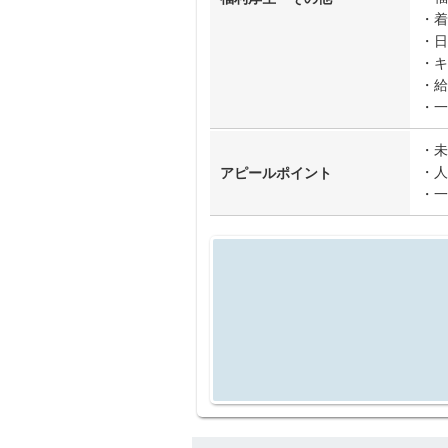
・着
・日
・キ
・給
・一
・未
・人
アピールポイント
・一