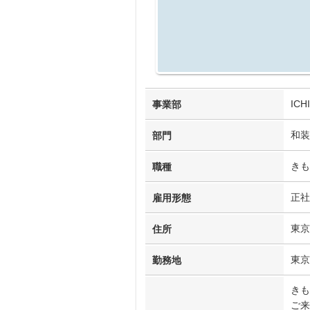
IC
事業部
和装
部門
きも
職種
正社
雇用形態
東京
住所
東京
勤務地
きも
ご来