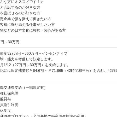
んな方にオススメです！＞
と会話するのが好きな方
を喜ばせるのが好きな方
定企業で腰を据えて働きたい方
客様に寄り添える仕事がしたい方
物などの日本文化に興味・関心がある方
万円～30万円
俸制327万円～360万円＋インセンティブ
験・能力を考慮して決定します。
月1/12（27万円～30万円）を支給します。
記には固定残業代￥64,679～￥71,865（42時間相当分）を含む。4
勤交通費支給（一部規定有）
種社保完備
服貸与
員割引制度
休制度
利厚生プログラム（全国各地の福利厚生施設の利用）