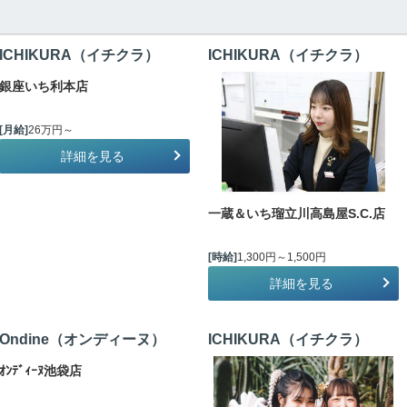
ICHIKURA（イチクラ）
ICHIKURA（イチクラ）
銀座いち利本店
[月給]
26万円～
詳細を見る
一蔵＆いち瑠立川高島屋S.C.店
[時給]
1,300円～1,500円
詳細を見る
Ondine（オンディーヌ）
ICHIKURA（イチクラ）
ｵﾝﾃﾞｨｰﾇ池袋店