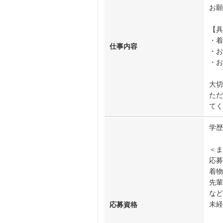
お願
【具
・着
仕事内容
・お
・
大切
ただ
てく
学歴
＜ま
応募
着物
先輩
など
未経
応募資格