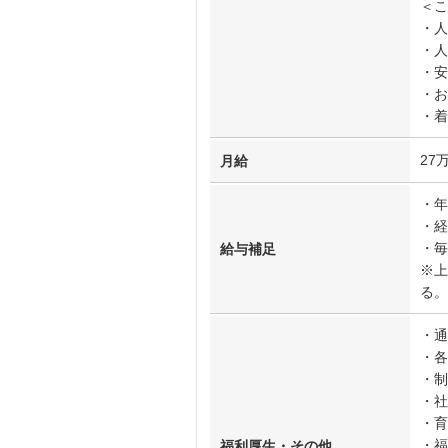
＜こ
・人
・人
・安
・お
・着
27
月給
・年
・経
・毎
給与補足
※上
る。
・通
・各
・制
・社
・育
・福
福利厚生・その他