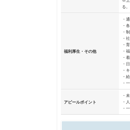
※上
る。
・通
・各
・制
・社
・育
・福
福利厚生・その他
・着
・日
・キ
・給
・一
・未
・人
アピールポイント
・一