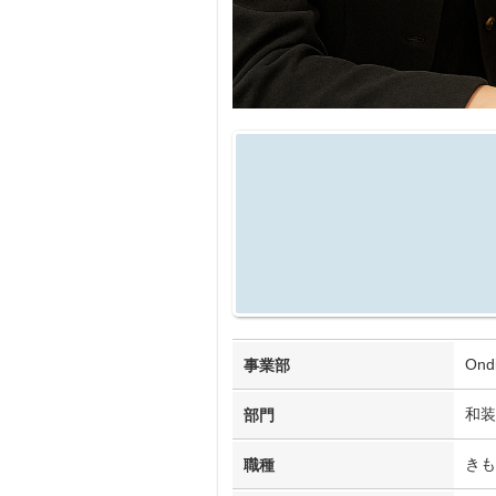
On
事業部
和装
部門
きも
職種