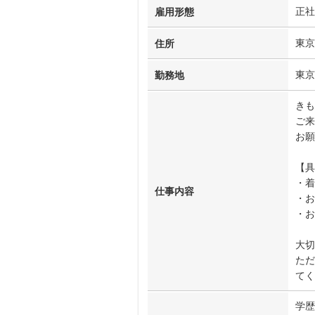
正社
雇用形態
東京
住所
東京
勤務地
きも
ご来
お願
【具
・着
仕事内容
・お
・
大切
ただ
てく
学歴