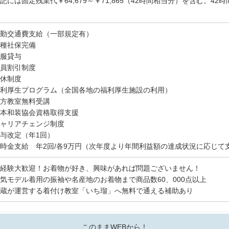
記には固定残業代￥64,679～￥71,865（42時間相当分）を含む。4
勤交通費支給（一部規定有）
種社保完備
服貸与
員割引制度
休制度
利厚生プログラム（全国各地の福利厚生施設の利用）
方教室無料受講
本和装協会資格取得支援
ャリアチェンジ制度
与改定（年1回）
時金支給 年2回/各9万円（次年度より年間利益額の達成状況に応じて
経験大歓迎！お着物が好き、興味があれば問題ございません！
気モデル着用の振袖や名産地のお着物まで商品数60、000点以上
蔵が運営する着付け教室「いち瑠」へ無料で通える補助あり
このままWEBから！