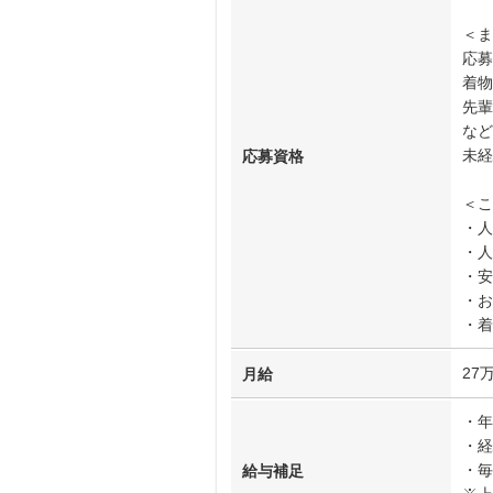
＜ま
応募
着物
先輩
など
未経
応募資格
＜こ
・人
・人
・安
・お
・着
27
月給
・年
・経
・毎
給与補足