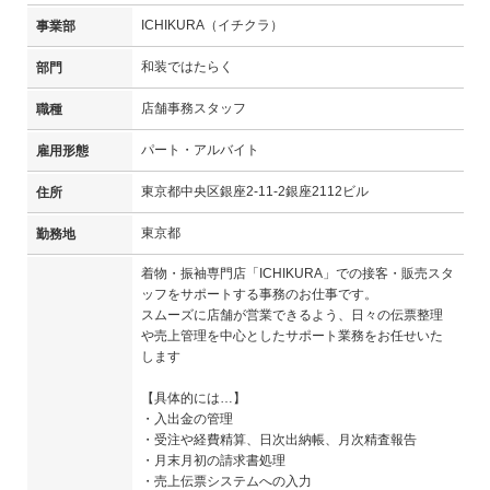
ICHIKURA（イチクラ）
事業部
和装ではたらく
部門
店舗事務スタッフ
職種
パート・アルバイト
雇用形態
東京都中央区銀座2-11-2銀座2112ビル
住所
東京都
勤務地
着物・振袖専門店「ICHIKURA」での接客・販売スタ
ッフをサポートする事務のお仕事です。
スムーズに店舗が営業できるよう、日々の伝票整理
や売上管理を中心としたサポート業務をお任せいた
します
【具体的には…】
・入出金の管理
・受注や経費精算、日次出納帳、月次精査報告
・月末月初の請求書処理
・売上伝票システムへの入力