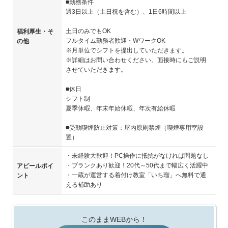
■勤務条件
週3日以上（土日祝を含む）、1日6時間以上
土日のみでもOK
福利厚生・そ
フルタイム勤務者歓迎・WワークOK
の他
※月単位でシフトを提出していただきます。
※詳細はお問い合わせください。面接時にもご説明
させていただきます。
■休日
シフト制
夏季休暇、年末年始休暇、年次有給休暇
■受動喫煙防止対策：屋内原則禁煙（喫煙専用室設
置）
・未経験大歓迎！PC操作に抵抗がなければ問題なし
・ブランクあり歓迎！20代～50代まで幅広く活躍中
アピールポイ
・一蔵が運営する着付け教室「いち瑠」へ無料で通
ント
える補助あり
このままWEBから！