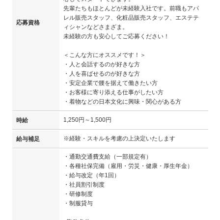
先輩たちもほとんどが未経験入社です。前職もアパ
レル販売スタッフ、化粧品販売スタッフ、エステテ
応募資格
ィシャンなどさまざま。
未経験の方も安心してご応募ください！
＜こんな方にオススメです！＞
・人と会話するのが好きな方
・人を喜ばせるのが好きな方
・安定企業で腰を据えて働きたい方
・お客様に寄り添える仕事がしたい方
・着物などの日本文化に興味・関心がある方
1,250円～1,500円
時給
※経験・スキルを考慮の上決定いたします
給与補足
・通勤交通費支給（一部規定有）
・各種社保完備（雇用・労災・健康・厚生年金）
・給与改定（年1回）
・社員割引制度
・研修制度
・制服貸与