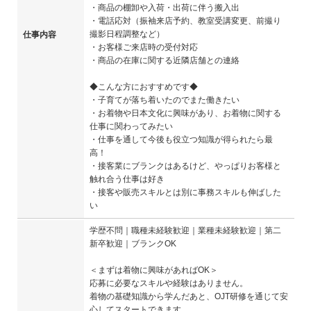
・商品の棚卸や入荷・出荷に伴う搬入出
・電話応対（振袖来店予約、教室受講変更、前撮り
撮影日程調整など）
仕事内容
・お客様ご来店時の受付対応
・商品の在庫に関する近隣店舗との連絡
◆こんな方におすすめです◆
・子育てが落ち着いたのでまた働きたい
・お着物や日本文化に興味があり、お着物に関する
仕事に関わってみたい
・仕事を通して今後も役立つ知識が得られたら最
高！
・接客業にブランクはあるけど、やっぱりお客様と
触れ合う仕事は好き
・接客や販売スキルとは別に事務スキルも伸ばした
い
学歴不問｜職種未経験歓迎｜業種未経験歓迎｜第二
新卒歓迎｜ブランクOK
＜まずは着物に興味があればOK＞
応募に必要なスキルや経験はありません。
着物の基礎知識から学んだあと、OJT研修を通じて安
心してスタートできます。