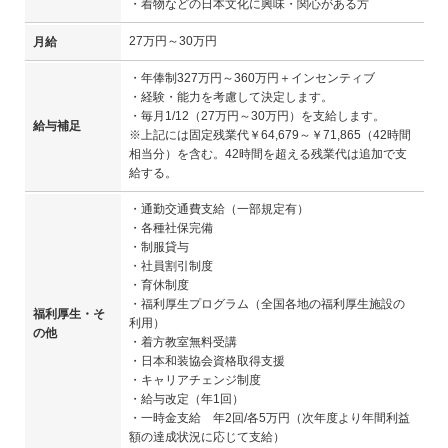
・着物などの日本文化に興味・関心がある方
27万円～30万円
月給
・年俸制327万円～360万円＋インセンティブ
・経験・能力を考慮して決定します。
・毎月1/12（27万円～30万円）を支給します。
給与補足
※上記には固定残業代￥64,679～￥71,865（42時間
相当分）を含む。42時間を超える残業代は追加で支
給する。
・通勤交通費支給（一部規定有）
・各種社保完備
・制服貸与
・社員割引制度
・育休制度
・福利厚生プログラム（全国各地の福利厚生施設の
福利厚生・そ
利用）
の他
・着方教室無料受講
・日本和装協会資格取得支援
・キャリアチェンジ制度
・給与改定（年1回）
・一時金支給 年2回/各5万円（次年度より年間利益
額の達成状況に応じて支給）