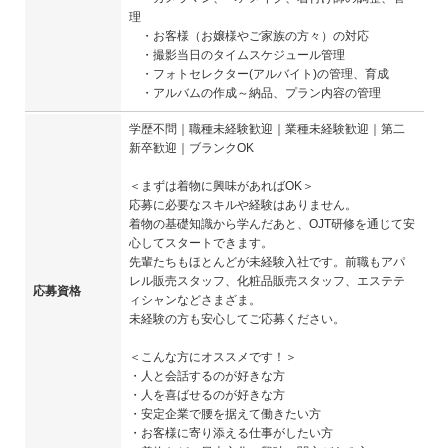
理
・お客様（お嬢様やご家族の方々）の対応
・撮影当日のタイムスケジュール管理
・フォトセレクター(アルバイト)の管理、育成
・アルバムの作成～納品、プラン内容の管理
学歴不問｜職種未経験歓迎｜業種未経験歓迎｜第二
新卒歓迎｜ブランクOK
＜まずは着物に興味があればOK＞
応募に必要なスキルや経験はありません。
着物の基礎知識から学んだあと、OJT研修を通じて安
心してスタートできます。
先輩たちもほとんどが未経験入社です。前職もアパ
レル販売スタッフ、化粧品販売スタッフ、エステテ
応募資格
ィシャンなどさまざま。
未経験の方も安心してご応募ください。
＜こんな方にオススメです！＞
・人と会話するのが好きな方
・人を喜ばせるのが好きな方
・安定企業で腰を据えて働きたい方
・お客様に寄り添える仕事がしたい方