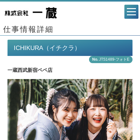
仕事情報詳細
ICHIKURA（イチクラ）
JTS1489-フォトE
一蔵西武新宿ペペ店