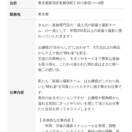
東京都新宿区歌舞伎町1-30-1新宿ぺぺ4階
住所
東京都
勤務地
きもの・振袖専門店の「成人式の前撮り撮影チー
ム」の一員として、年間200名以上の前撮り撮影に携
わっていただきます！
お嬢様の”自分らしさ”に合わせて、6万点以上の商品
から十人十色の”晴れ姿”を彩る。
王道の古典柄から、モダンやモードまで豊富な振袖
を取り揃え、こだわり抜かれた晴れ姿はまさに唯一
無二の想い出。
私たち「前撮り撮影チーム」はお嬢様がこだわり抜
いた”晴れ姿”を写真というカタチに残す事がお仕事で
す。
仕事内容
責任のあるポジションですが、お嬢様や親御様から
溢れる笑顔にきっとやりがいを感じて頂けるお仕事
だと自信を持ってオススメします！
【 具体的な仕事内容 】
・年間、月毎の撮影スケジュールを管理、調整
・カメラマン、ヘアメイク、着付け師の調整、管