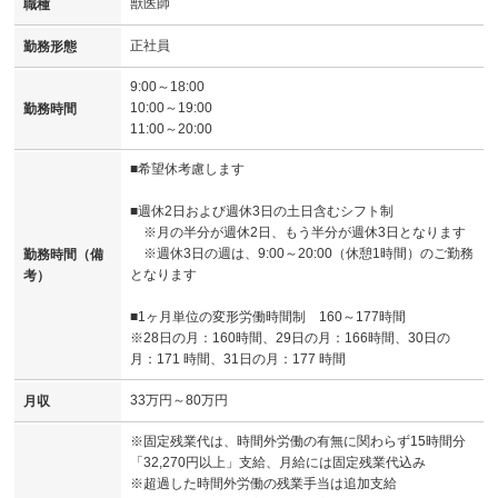
獣医師
職種
正社員
勤務形態
9:00～18:00
10:00～19:00
勤務時間
11:00～20:00
■希望休考慮します
■週休2日および週休3日の土日含むシフト制
※月の半分が週休2日、もう半分が週休3日となります
※週休3日の週は、9:00～20:00（休憩1時間）のご勤務
勤務時間（備
となります
考）
■1ヶ月単位の変形労働時間制 160～177時間
※28日の月：160時間、29日の月：166時間、30日の
月：171 時間、31日の月：177 時間
33万円～80万円
月収
※固定残業代は、時間外労働の有無に関わらず15時間分
「32,270円以上」支給、月給には固定残業代込み
※超過した時間外労働の残業手当は追加支給