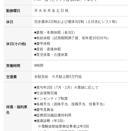
月 火 水 木 金 土 日 祝
勤務曜日
完全週休2日制および週休3日制（土日含むシフト制）
休日
■夏期・冬期休暇（各3日）
■有給休暇（試用期間満了後、初年度10日付与）
■慶弔休暇
休日(その他)
■産前・産後休暇
■育児休業・介護休業
8時間
実働時間
全額支給 ※月額上限5万円迄
交通費
■賞与年2回（7月・1月）※業績に応じて
■社会保険完備
■インセンティブ制度
■各種手当（資格手当、役職手当、扶養手当）
待遇・福利厚
■慶弔見舞金
生
■提携宿泊施設優待利用
■健康診断（年1回）
※電離放射線業務従事者は年2回