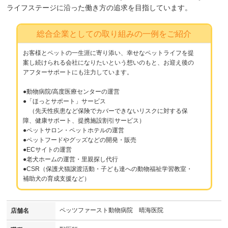
ライフステージに沿った働き方の追求を目指しています。
総合企業としての取り組みの一例をご紹介
お客様とペットの一生涯に寄り添い、幸せなペットライフを提
案し続けられる会社になりたいという想いのもと、お迎え後の
アフターサポートにも注力しています。
●動物病院/高度医療センターの運営
●「ほっとサポート」サービス
（先天性疾患など保険でカバーできないリスクに対する保
障、健康サポート、提携施設割引サービス）
●ペットサロン・ペットホテルの運営
●ペットフードやグッズなどの開発・販売
●ECサイトの運営
●老犬ホームの運営・里親探し代行
●CSR（保護犬猫譲渡活動・子ども達への動物福祉学習教室・
補助犬の育成支援など）
ペッツファースト動物病院 晴海医院
店舗名