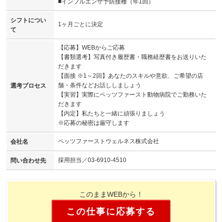
■インフルエンザ予防接種（年1回）
シフトについ
1ヶ月ごとに決定
て
【応募】WEBからご応募
【書類選考】写真付き履歴書・職務経歴書をお送りいた
だきます
【面接 ※1～2回】あなたのスキルや意欲、ご希望の店
舗・条件などお話ししましょう
選考プロセス
【実習】実際にペッツファースト動物病院でご勤務いた
だきます
【内定】私たちと一緒に頑張りましょう
※応募の秘密は厳守します
ペッツファーストウェルネス株式会社
会社名
採用担当／03-6910-4510
問い合わせ先
このままWEBから！
この仕事に応募する