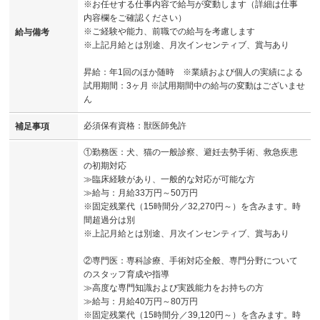
※お任せする仕事内容で給与が変動します（詳細は仕事
内容欄をご確認ください）
※ご経験や能力、前職での給与を考慮します
給与備考
※上記月給とは別途、月次インセンティブ、賞与あり
昇給：年1回のほか随時 ※業績および個人の実績による
試用期間：3ヶ月 ※試用期間中の給与の変動はございませ
ん
必須保有資格：獣医師免許
補足事項
①勤務医：犬、猫の一般診察、避妊去勢手術、救急疾患
の初期対応
≫臨床経験があり、一般的な対応が可能な方
≫給与：月給33万円～50万円
※固定残業代（15時間分／32,270円～）を含みます。時
間超過分は別
※上記月給とは別途、月次インセンティブ、賞与あり
②専門医：専科診療、手術対応全般、専門分野について
のスタッフ育成や指導
≫高度な専門知識および実践能力をお持ちの方
≫給与：月給40万円～80万円
※固定残業代（15時間分／39,120円～）を含みます。時