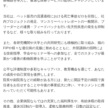
療機器を導入し、最適な医療サービスの提供にチャレンジしていま
す。
当社は、ペット販売の流通過程における死亡事故ゼロを目指し、社
内プロジェクトの発足、マンスリーペットレポートの一般開示、ブ
リーダーとの連携・フィードバックを行い先天性疾患の発生を抑制
するなど、様々な取り組みを行っております。
また、各研究機関や大学との共同研究にも積極的に取り組み、猫の
FIPや様々な遺伝病の克服に努めるとともに、外部講師の招聘によ
る技術指導、学会やセミナー等への参加など、全てのスタッフが最
新かつ最善の動物医療を学ぶことができます。
公平な評価制度や多彩なキャリアパス、教育機会を通じて、あなた
の成長や自己実現を後押しします。
院長や副院長などの経験がある方には、新たに開設予定の病院で責
任者をお任せすることや今後の事業拡大に伴い、マネジメントに携
わっていただく可能性もあります。
その他、企業病院ならではの充実した福利厚生や、有給休暇の取得
推進、週休3日制の一部導入、柔軟な勤務時間・日数の設定など、