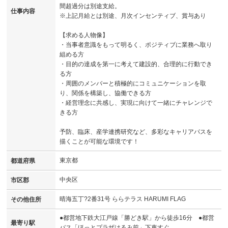
間超過分は別途支給。
仕事内容
※上記月給とは別途、月次インセンティブ、賞与あり
【求める人物像】
・当事者意識をもって明るく、ポジティブに業務へ取り
組める方
・目的の達成を第一に考えて建設的、合理的に行動でき
る方
・周囲のメンバーと積極的にコミュニケーションを取
り、関係を構築し、協働できる方
・経営理念に共感し、実現に向けて一緒にチャレンジで
きる方
予防、臨床、産学連携研究など、多彩なキャリアパスを
描くことが可能な環境です！
東京都
都道府県
中央区
市区郡
晴海五丁?2番31号 ららテラス HARUMI FLAG
その他住所
●都営地下鉄大江戸線「勝どき駅」から徒歩16分 ●都営
最寄り駅
バス「ほっとプラザはるみ前」下車すぐ