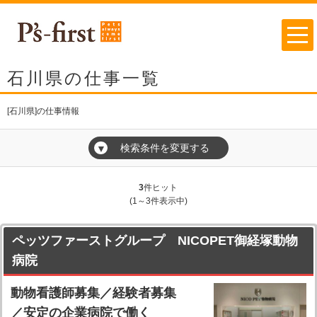
石川県の仕事一覧
[石川県]の仕事情報
検索条件を変更する
▼
3
件ヒット
(1～3件表示中)
ペッツファーストグループ NICOPET御経塚動物
病院
動物看護師募集／経験者募集
／安定の企業病院で働く