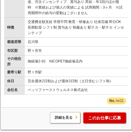
途、月次インセンティブ、賞与あり 昇給：年1回のほか随
時 ※業績および個人の実績による 試用期間：3ヶ月 ※試
用期間中の給与の変動はございません
交通費全額支給 学歴不問 教育・研修あり 社保完備 即日OK
特徴
長期歓迎 シフト制 賞与あり 制服あり 駅ナカ・駅チカ インセ
ンティブ
都道府県
石川県
市区郡
野々市市
その他住
御経塚2-92 NICOPET御経塚店内
所
最寄り駅
野々市駅
休日
完全週休2日制および週休3日制（土日含むシフト制）
会社名
ペッツファーストウェルネス株式会社
nn11
詳細を見る
このお仕事に応募