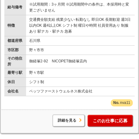
※試用期間：3ヶ月間 ※試用期間中の条件は、本採用時と変
給与備考
更ございません
交通費全額支給 残業少ない 転勤なし 即日OK 長期歓迎 週3日
特徴
以内OK 週4以上OK シフト制 曜日や時間 社員登用あり 制服
あり 駅ナカ・駅チカ 急募
都道府県
石川県
市区郡
野々市市
その他住
御経塚2-92 NICOPET御経塚店内
所
最寄り駅
野々市駅
休日
シフト制
会社名
ペッツファーストウェルネス株式会社
nva11
詳細を見る
このお仕事に応募