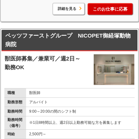
詳細を見る
このお仕事に応募
ペッツファーストグループ NICOPET御経塚動物
病院
獣医師募集／兼業可／週2日～
勤務OK
職種
獣医師
勤務形態
アルバイト
勤務時間
9:00～20:00の間のシフト制
勤務時間
※1日8時間以上、週2日以上勤務可能な方を募集します
（備考）
時給
2,500円～