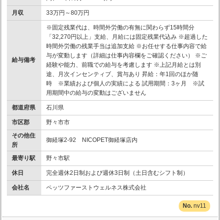
月収
33万円～80万円
※固定残業代は、時間外労働の有無に関わらず15時間分
「32,270円以上」支給、月給には固定残業代込み ※超過した
時間外労働の残業手当は追加支給 ※お任せする仕事内容で給
与が変動します（詳細は仕事内容欄をご確認ください） ※ご
給与備考
経験や能力、前職での給与を考慮します ※上記月給とは別
途、月次インセンティブ、賞与あり 昇給：年1回のほか随
時 ※業績および個人の実績による 試用期間：3ヶ月 ※試
用期間中の給与の変動はございません
都道府県
石川県
市区郡
野々市市
その他住
御経塚2-92 NICOPET御経塚店内
所
最寄り駅
野々市駅
休日
完全週休2日制および週休3日制（土日含むシフト制）
会社名
ペッツファーストウェルネス株式会社
nv11