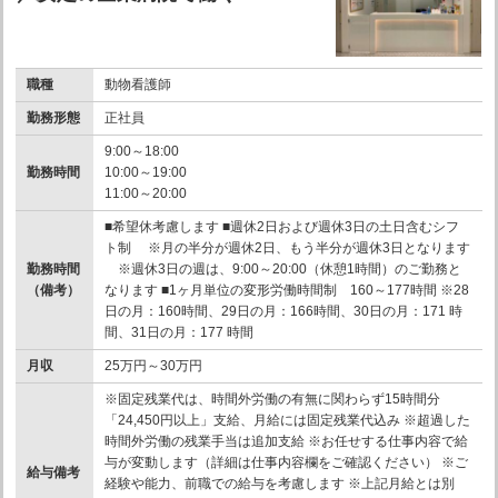
職種
動物看護師
勤務形態
正社員
9:00～18:00
勤務時間
10:00～19:00
11:00～20:00
■希望休考慮します ■週休2日および週休3日の土日含むシフ
ト制 ※月の半分が週休2日、もう半分が週休3日となります
勤務時間
※週休3日の週は、9:00～20:00（休憩1時間）のご勤務と
（備考）
なります ■1ヶ月単位の変形労働時間制 160～177時間 ※28
日の月：160時間、29日の月：166時間、30日の月：171 時
間、31日の月：177 時間
月収
25万円～30万円
※固定残業代は、時間外労働の有無に関わらず15時間分
「24,450円以上」支給、月給には固定残業代込み ※超過した
時間外労働の残業手当は追加支給 ※お任せする仕事内容で給
与が変動します（詳細は仕事内容欄をご確認ください） ※ご
給与備考
経験や能力、前職での給与を考慮します ※上記月給とは別