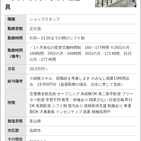
員
職種
ショップスタッフ
勤務形態
正社員
勤務時間
9:00～21:00までの間のシフト制
・1ヶ月単位の変形労働時間制 160～177時間 ※28日の月：
勤務時間
160時間、29日の月：166時間、30日の月：171 時間、31日
（備考）
の月：177 時間
月収
20.4万円～
※経験スキル、前職給を考慮します ※みなし残業15時間込
給与備考
み 19,950円分（超過勤務の場合、法令に準じて支給）
交通費全額支給 オープニング 未経験OK 第二新卒歓迎 フリー
ター歓迎 学歴不問 教育・研修あり 残業少ない 社保完備 即日
特徴
OK 長期歓迎 シフト制 賞与あり 資格取得支援 制服あり 車通
勤OK 大量募集 インセンティブ 急募 積極採用中
都道府県
富山県
市区郡
高岡市
その他住