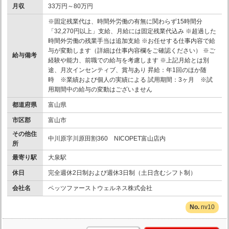
月収
33万円～80万円
※固定残業代は、時間外労働の有無に関わらず15時間分
「32,270円以上」支給、月給には固定残業代込み ※超過した
時間外労働の残業手当は追加支給 ※お任せする仕事内容で給
与が変動します（詳細は仕事内容欄をご確認ください） ※ご
給与備考
経験や能力、前職での給与を考慮します ※上記月給とは別
途、月次インセンティブ、賞与あり 昇給：年1回のほか随
時 ※業績および個人の実績による 試用期間：3ヶ月 ※試
用期間中の給与の変動はございません
都道府県
富山県
市区郡
富山市
その他住
中川原字川原田割360 NICOPET富山店内
所
最寄り駅
大泉駅
休日
完全週休2日制および週休3日制（土日含むシフト制）
会社名
ペッツファーストウェルネス株式会社
nv10