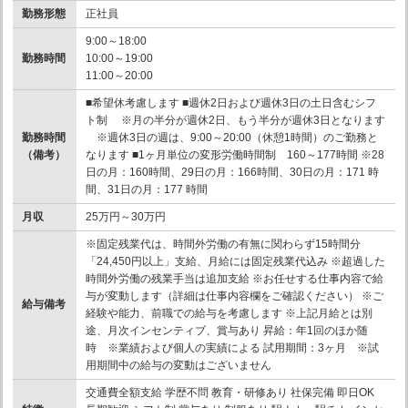
勤務形態
正社員
9:00～18:00
勤務時間
10:00～19:00
11:00～20:00
■希望休考慮します ■週休2日および週休3日の土日含むシフ
ト制 ※月の半分が週休2日、もう半分が週休3日となります
勤務時間
※週休3日の週は、9:00～20:00（休憩1時間）のご勤務と
（備考）
なります ■1ヶ月単位の変形労働時間制 160～177時間 ※28
日の月：160時間、29日の月：166時間、30日の月：171 時
間、31日の月：177 時間
月収
25万円～30万円
※固定残業代は、時間外労働の有無に関わらず15時間分
「24,450円以上」支給、月給には固定残業代込み ※超過した
時間外労働の残業手当は追加支給 ※お任せする仕事内容で給
与が変動します（詳細は仕事内容欄をご確認ください） ※ご
給与備考
経験や能力、前職での給与を考慮します ※上記月給とは別
途、月次インセンティブ、賞与あり 昇給：年1回のほか随
時 ※業績および個人の実績による 試用期間：3ヶ月 ※試
用期間中の給与の変動はございません
交通費全額支給 学歴不問 教育・研修あり 社保完備 即日OK