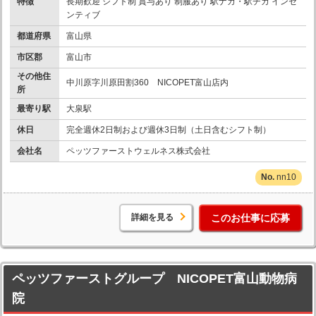
特徴
長期歓迎 シフト制 賞与あり 制服あり 駅ナカ・駅チカ インセ
ンティブ
都道府県
富山県
市区郡
富山市
その他住
中川原字川原田割360 NICOPET富山店内
所
最寄り駅
大泉駅
休日
完全週休2日制および週休3日制（土日含むシフト制）
会社名
ペッツファーストウェルネス株式会社
nn10
詳細を見る
このお仕事に応募
ペッツファーストグループ NICOPET富山動物病
院