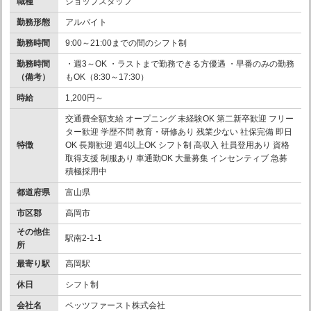
職種
ショップスタッフ
勤務形態
アルバイト
勤務時間
9:00～21:00までの間のシフト制
勤務時間
・週3～OK ・ラストまで勤務できる方優遇 ・早番のみの勤務
（備考）
もOK（8:30～17:30）
時給
1,200円～
交通費全額支給 オープニング 未経験OK 第二新卒歓迎 フリー
ター歓迎 学歴不問 教育・研修あり 残業少ない 社保完備 即日
特徴
OK 長期歓迎 週4以上OK シフト制 高収入 社員登用あり 資格
取得支援 制服あり 車通勤OK 大量募集 インセンティブ 急募
積極採用中
都道府県
富山県
市区郡
高岡市
その他住
駅南2-1-1
所
最寄り駅
高岡駅
休日
シフト制
会社名
ペッツファースト株式会社