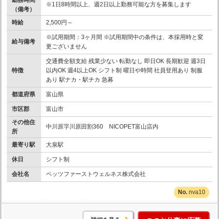
勤務時間
※1日8時間以上、週2日以上勤務可能な方を募集します
（備考）
時給
2,500円～
※試用期間：3ヶ月間 ※試用期間中の条件は、本採用時と変
給与備考
更ございません
交通費全額支給 残業少ない 転勤なし 即日OK 長期歓迎 週3日
特徴
以内OK 週4以上OK シフト制 曜日や時間 社員登用あり 制服
あり 駅ナカ・駅チカ 急募
都道府県
富山県
市区郡
富山市
その他住
中川原字川原田割360 NICOPET富山店内
所
最寄り駅
大泉駅
休日
シフト制
会社名
ペッツファーストウェルネス株式会社
nva10