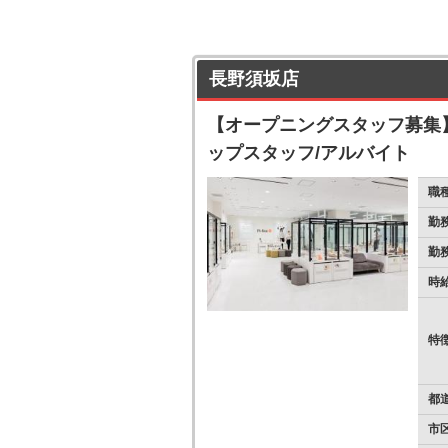
長野須坂店
【オープニングスタッフ募集
ップスタッフ/アルバイト
職
勤
勤
時
特
都
市