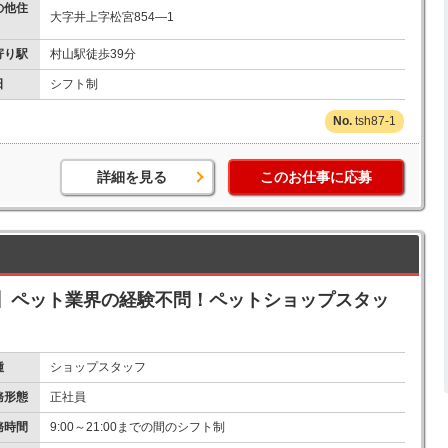
の他住
大字井上字松宮854―1
寄り駅
村山駅徒歩39分
日
シフト制
tsh87-1
詳細を見る
このお仕事に応募
】ペット業界の経験不問！ペットショップスタッ
種
ショップスタッフ
務形態
正社員
務時間
9:00～21:00までの間のシフト制