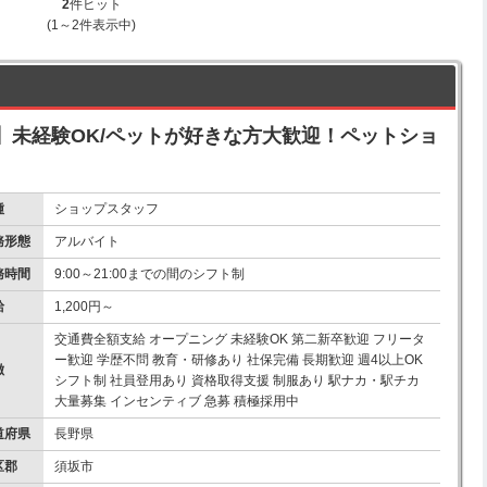
2
件ヒット
(1～2件表示中)
】未経験OK/ペットが好きな方大歓迎！ペットショ
種
ショップスタッフ
務形態
アルバイト
務時間
9:00～21:00までの間のシフト制
給
1,200円～
交通費全額支給 オープニング 未経験OK 第二新卒歓迎 フリータ
ー歓迎 学歴不問 教育・研修あり 社保完備 長期歓迎 週4以上OK
徴
シフト制 社員登用あり 資格取得支援 制服あり 駅ナカ・駅チカ
大量募集 インセンティブ 急募 積極採用中
道府県
長野県
区郡
須坂市