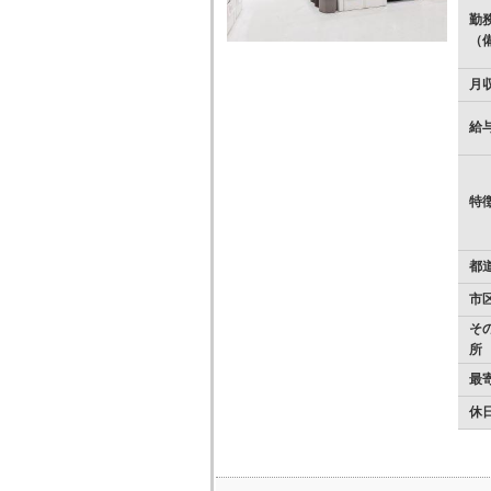
勤
（
月
給
特
都
市
そ
所
最
休