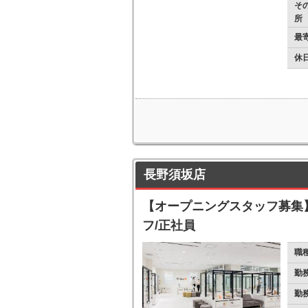
そ
所
最
休
長野須坂店
【オープニングスタッフ募集
フ/正社員
職
勤
勤