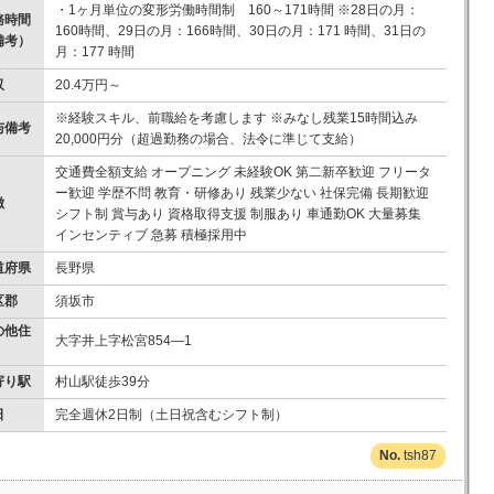
・1ヶ月単位の変形労働時間制 160～171時間 ※28日の月：
務時間
160時間、29日の月：166時間、30日の月：171 時間、31日の
備考）
月：177 時間
収
20.4万円～
※経験スキル、前職給を考慮します ※みなし残業15時間込み
与備考
20,000円分（超過勤務の場合、法令に準じて支給）
交通費全額支給 オープニング 未経験OK 第二新卒歓迎 フリータ
ー歓迎 学歴不問 教育・研修あり 残業少ない 社保完備 長期歓迎
徴
シフト制 賞与あり 資格取得支援 制服あり 車通勤OK 大量募集
インセンティブ 急募 積極採用中
道府県
長野県
区郡
須坂市
の他住
大字井上字松宮854―1
寄り駅
村山駅徒歩39分
日
完全週休2日制（土日祝含むシフト制）
tsh87