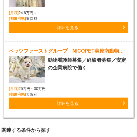
[月収]
24.8万円～
[都道府県]
東京都
詳細を見る
ペッツファーストグループ NICOPET美原南動物病院
動物看護師募集／経験者募集／安定
の企業病院で働く
[月収]
25万円～30万円
[都道府県]
大阪府
詳細を見る
関連する条件から探す