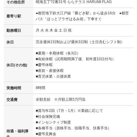
晴海五丁?2番31号 ららテラス HARUMI FLAG
その他住所
●都営地下鉄大江戸線「勝どき駅」から徒歩16分 ●都営
最寄り駅
バス「ほっとプラザはるみ前」下車すぐ
月 火 水 木 金 土 日 祝
勤務曜日
完全週休2日制および週休3日制（土日含むシフト制）
休日
■夏期・冬期休暇（各3日）
■有給休暇（試用期間満了後、初年度10日付与）
■慶弔休暇
休日(その他)
■産前・産後休暇
■育児休業・介護休業
8時間
実働時間
全額支給 ※月額上限5万円迄
交通費
■賞与年2回（7月・1月）※業績に応じて
■社会保険完備
■インセンティブ制度
■各種手当（資格手当、役職手当、扶養手当）
待遇・福利厚
■慶弔見舞金