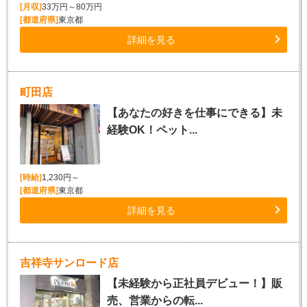
[月収]
33万円～80万円
[都道府県]
東京都
詳細を見る
町田店
【あなたの好きを仕事にできる】未
経験OK！ペット...
[時給]
1,230円～
[都道府県]
東京都
詳細を見る
吉祥寺サンロード店
【未経験から正社員デビュー！】販
売、営業からの転...