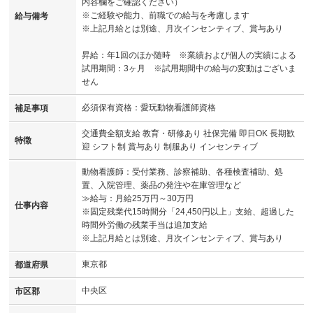
内容欄をご確認ください）
※ご経験や能力、前職での給与を考慮します
給与備考
※上記月給とは別途、月次インセンティブ、賞与あり
昇給：年1回のほか随時 ※業績および個人の実績による
試用期間：3ヶ月 ※試用期間中の給与の変動はございま
せん
必須保有資格：愛玩動物看護師資格
補足事項
交通費全額支給 教育・研修あり 社保完備 即日OK 長期歓
特徴
迎 シフト制 賞与あり 制服あり インセンティブ
動物看護師：受付業務、診察補助、各種検査補助、処
置、入院管理、薬品の発注や在庫管理など
≫給与：月給25万円～30万円
仕事内容
※固定残業代15時間分「24,450円以上」支給、超過した
時間外労働の残業手当は追加支給
※上記月給とは別途、月次インセンティブ、賞与あり
東京都
都道府県
中央区
市区郡