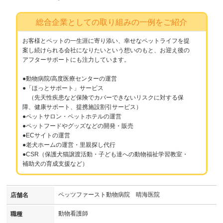
総合企業としての取り組みの一例をご紹介
お客様とペットの一生涯に寄り添い、幸せなペットライフを提
案し続けられる会社になりたいという想いのもと、お迎え後の
アフターサポートにも注力しています。
●動物病院/高度医療センターの運営
●「ほっとサポート」サービス
（先天性疾患など保険でカバーできないリスクに対する保
障、健康サポート、提携施設割引サービス）
●ペットサロン・ペットホテルの運営
●ペットフードやグッズなどの開発・販売
●ECサイトの運営
●老犬ホームの運営・里親探し代行
●CSR（保護犬猫譲渡活動・子ども達への動物福祉学習教室・
補助犬の育成支援など）
ペッツファースト動物病院 晴海医院
店舗名
動物看護師
職種