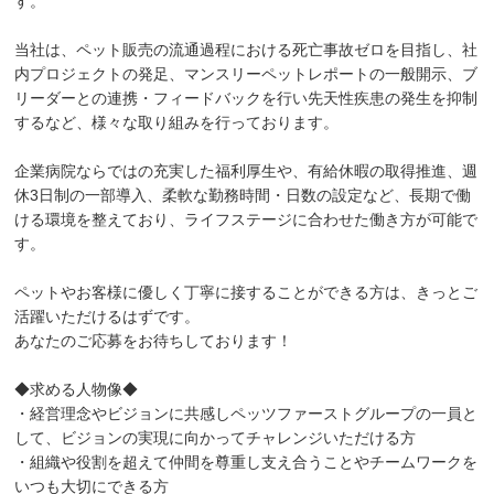
す。
当社は、ペット販売の流通過程における死亡事故ゼロを目指し、社
内プロジェクトの発足、マンスリーペットレポートの一般開示、ブ
リーダーとの連携・フィードバックを行い先天性疾患の発生を抑制
するなど、様々な取り組みを行っております。
企業病院ならではの充実した福利厚生や、有給休暇の取得推進、週
休3日制の一部導入、柔軟な勤務時間・日数の設定など、長期で働
ける環境を整えており、ライフステージに合わせた働き方が可能で
す。
ペットやお客様に優しく丁寧に接することができる方は、きっとご
活躍いただけるはずです。
あなたのご応募をお待ちしております！
◆求める人物像◆
・経営理念やビジョンに共感しペッツファーストグループの一員と
して、ビジョンの実現に向かってチャレンジいただける方
・組織や役割を超えて仲間を尊重し支え合うことやチームワークを
いつも大切にできる方