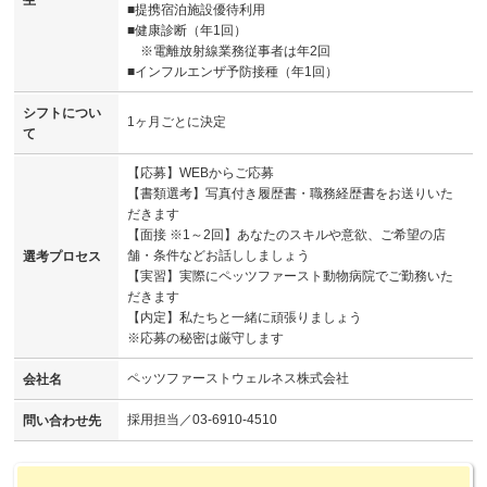
生
■提携宿泊施設優待利用
■健康診断（年1回）
※電離放射線業務従事者は年2回
■インフルエンザ予防接種（年1回）
シフトについ
1ヶ月ごとに決定
て
【応募】WEBからご応募
【書類選考】写真付き履歴書・職務経歴書をお送りいた
だきます
【面接 ※1～2回】あなたのスキルや意欲、ご希望の店
舗・条件などお話ししましょう
選考プロセス
【実習】実際にペッツファースト動物病院でご勤務いた
だきます
【内定】私たちと一緒に頑張りましょう
※応募の秘密は厳守します
ペッツファーストウェルネス株式会社
会社名
採用担当／03-6910-4510
問い合わせ先