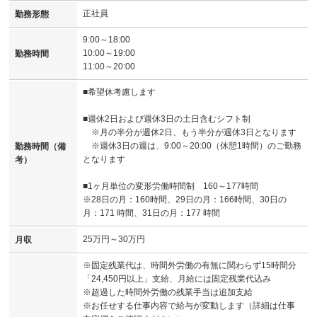
正社員
勤務形態
9:00～18:00
10:00～19:00
勤務時間
11:00～20:00
■希望休考慮します
■週休2日および週休3日の土日含むシフト制
※月の半分が週休2日、もう半分が週休3日となります
※週休3日の週は、9:00～20:00（休憩1時間）のご勤務
勤務時間（備
となります
考）
■1ヶ月単位の変形労働時間制 160～177時間
※28日の月：160時間、29日の月：166時間、30日の
月：171 時間、31日の月：177 時間
25万円～30万円
月収
※固定残業代は、時間外労働の有無に関わらず15時間分
「24,450円以上」支給、月給には固定残業代込み
※超過した時間外労働の残業手当は追加支給
※お任せする仕事内容で給与が変動します（詳細は仕事