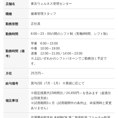
東京ウェルネス管理センター
店舗名
健康管理スタッフ
職種
正社員
勤務形態
6:00～23：00の間のシフト制（実働8時間、シフト制）
勤務時間
早番 6:00～15:00
中番 10:00～19:00
勤務時間（備
遅番 12:00～21:00／14:00～23:00
考）
※上記いずれかのシフトパターンでご勤務頂く予定で
す。
25万円～
月収
賞与2回（7月・1月） ※業績に応じて
給与備考
※固定残業代15時間分／24,450円～を含みます（超過分
は別途支給）
補足事項
※試用期間3ヶ月（試用期間中の条件は、本採用時と変更
ありません）
交通費全額支給 未経験OK 第二新卒歓迎 フリーター歓迎