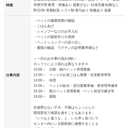
学歴不問 教育・研修あり 残業少ない 社保完備 転勤なし
特徴
即日OK 長期歓迎 シフト制 賞与あり 制服あり 急募
・ペットの健康状態の確認
・ごはんあげ
・シャンプーなどのお手入れ
・ペットの寝床作りや清掃
・ペットショップへの送り出し
・書類の確認、ワクチンの証明書準備など
＜一日のお仕事の流れ(例)＞
※シフトにより流れは異なります※
10:00～ 出勤・朝のペット管理業務
12:00～ ペットのお昼ごはん業務・在舎数管理等
仕事内容
14:00～ 休憩
15:00～ ペットの給水・翌日業務準備・夜管理準備等
16:30～ 夜のペット管理業務・ペット状況引継ぎ等
19:00～ 退勤
生後間もない子犬・子猫はちょっとした
環境変化で体調を崩すこともあります。
「いつもと違うな」と、いち早く気づいて
センター内にいる獣医師に連携することも