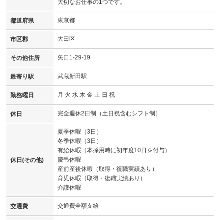
大切なお仕事の1つです。
東京都
都道府県
大田区
市区郡
矢口1-29-19
その他住所
武蔵新田駅
最寄り駅
月 火 水 木 金 土 日 祝
勤務曜日
完全週休2日制（土日祝含むシフト制）
休日
夏季休暇（3日）
冬季休暇（3日）
有給休暇（本採用時に初年度10日を付与）
慶弔休暇
休日(その他)
産前産後休暇（取得・復職実績あり）
育児休暇（取得・復職実績あり）
介護休暇
交通費全額支給
交通費