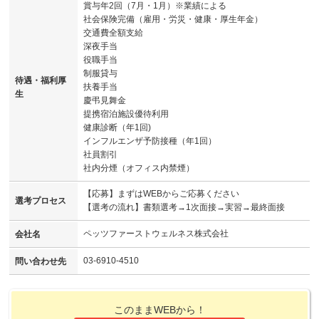
賞与年2回（7月・1月）※業績による
社会保険完備（雇用・労災・健康・厚生年金）
交通費全額支給
深夜手当
役職手当
制服貸与
待遇・福利厚
扶養手当
生
慶弔見舞金
提携宿泊施設優待利用
健康診断（年1回)
インフルエンザ予防接種（年1回）
社員割引
社内分煙（オフィス内禁煙）
【応募】まずはWEBからご応募ください
選考プロセス
【選考の流れ】書類選考→1次面接→実習→最終面接
ペッツファーストウェルネス株式会社
会社名
03-6910-4510
問い合わせ先
このままWEBから！