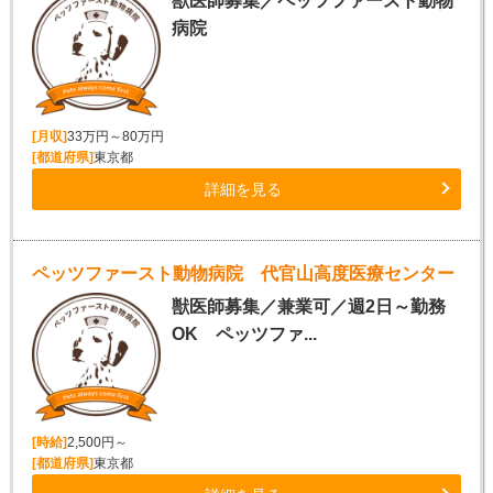
獣医師募集／ペッツファースト動物
病院
[月収]
33万円～80万円
[都道府県]
東京都
詳細を見る
ペッツファースト動物病院 代官山高度医療センター
獣医師募集／兼業可／週2日～勤務
OK ペッツファ...
[時給]
2,500円～
[都道府県]
東京都