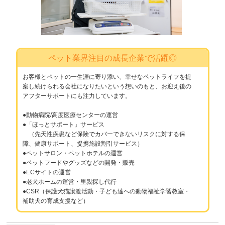
ペット業界注目の成長企業で活躍◎
お客様とペットの一生涯に寄り添い、幸せなペットライフを提
案し続けられる会社になりたいという想いのもと、お迎え後の
アフターサポートにも注力しています。
●動物病院/高度医療センターの運営
●「ほっとサポート」サービス
（先天性疾患など保険でカバーできないリスクに対する保
障、健康サポート、提携施設割引サービス）
●ペットサロン・ペットホテルの運営
●ペットフードやグッズなどの開発・販売
●ECサイトの運営
●老犬ホームの運営・里親探し代行
●CSR（保護犬猫譲渡活動・子ども達への動物福祉学習教室・
補助犬の育成支援など）