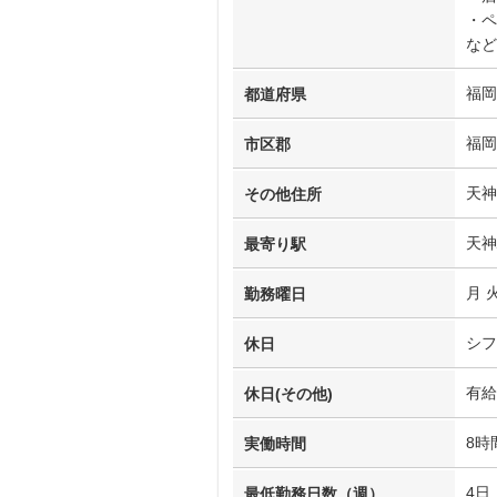
・ペ
など
福岡
都道府県
福岡
市区郡
天神2
その他住所
天神
最寄り駅
月 火
勤務曜日
シフ
休日
有給
休日(その他)
8時
実働時間
4日
最低勤務日数（週）