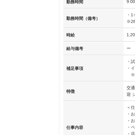
9:
勤務時間
・1
勤務時間（備考）
※2
1,2
時給
ー
給与備考
・試
・イ
補足事項
※
交通
特徴
迎 
＜仕
・お
・お
・ペ
仕事内容
・店