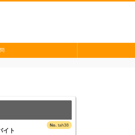
問
tah38
バイト