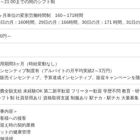
00～21:00までの間のシフト制
ヶ月単位の変形労働時間制 160～171時間
8日の月：160時間、29日の月：166時間、30日の月：171 時間、31日の
00円～
用期間3ヶ月（時給変動なし）
ンセンティブ制度有（アルバイトの月平均実績2～3万円）
販売インセンティブ、予算達成インセンティブ、販促キャンペーンを随
費全額支給 未経験OK 第二新卒歓迎 フリーター歓迎 学歴不問 教育・研
シフト制 社員登用あり 資格取得支援 制服あり 駅ナカ・駅チカ 大量募集
事内容＞
客様への接客
迎え時の契約業務
ットの健康管理
舗清掃