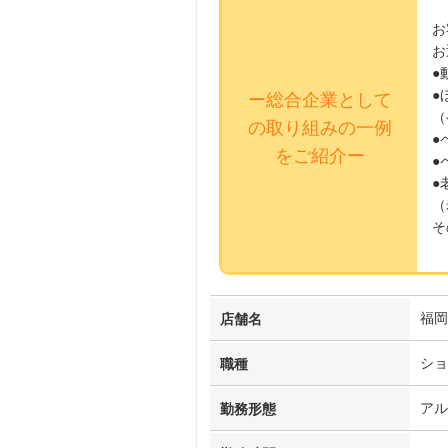
お
お
●
●
ー総合企業として
（
の取り組みの一例
●
をご紹介ー
●
●
（
そ
福岡
店舗名
ショ
職種
アル
勤務形態