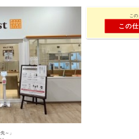
この
この仕
最優先～」