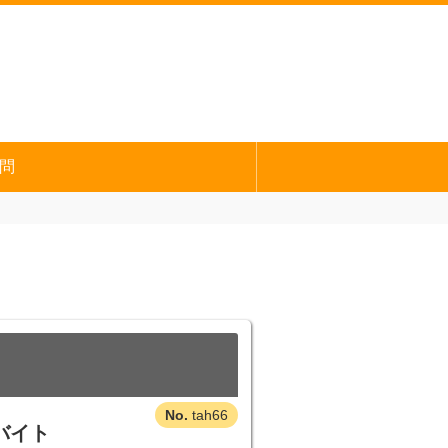
問
tah66
バイト