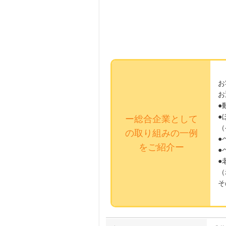
お
お
●
●
ー総合企業として
（
の取り組みの一例
●
をご紹介ー
●
●
（
そ