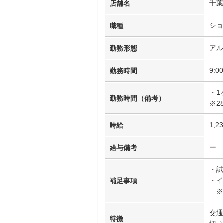
千葉
店舗名
ショ
職種
アル
勤務形態
9:
勤務時間
・1
勤務時間（備考）
※2
1,2
時給
ー
給与備考
・試
・イ
補足事項
※
交通
特徴