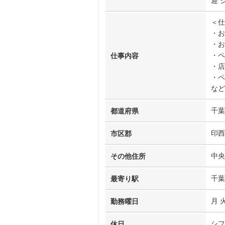
迎 
＜仕
・お
・お
・ペ
仕事内容
・店
・ペ
など
千葉
都道府県
印西
市区郡
中央
その他住所
千葉
最寄り駅
月 火
勤務曜日
シフ
休日