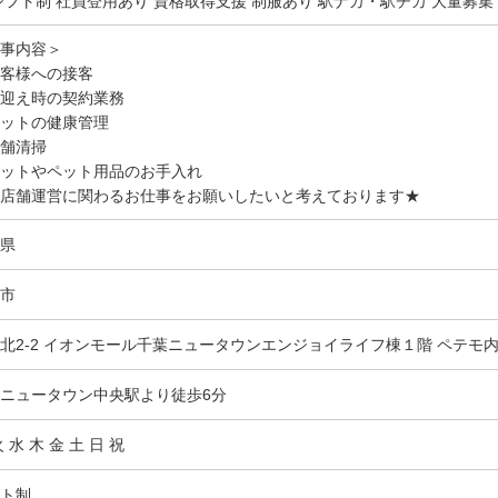
シフト制 社員登用あり 資格取得支援 制服あり 駅ナカ・駅チカ 大量募集
事内容＞
客様への接客
迎え時の契約業務
ットの健康管理
舗清掃
ットやペット用品のお手入れ
店舗運営に関わるお仕事をお願いしたいと考えております★
県
市
北2-2 イオンモール千葉ニュータウンエンジョイライフ棟１階 ペテモ
ニュータウン中央駅より徒歩6分
 水 木 金 土 日 祝
ト制