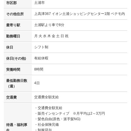
土浦市
市区郡
上高津367 イオン土浦ショッピングセンター1階 ペテモ内
その他住所
土浦駅より車で8分
最寄り駅
月 火 水 木 金 土 日 祝
勤務曜日
シフト制
休日
有給休暇
休日(その他)
8時間
実働時間
最低勤務日数
4日
（週）
交通費全額支給
交通費
・交通費全額支給
・販売インセンティブ ※月平均は2～3万円
・髪色自由(原色・派手髪NG)
・社会保険完備
待遇・福利厚
・制服貸与
生