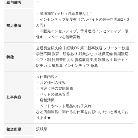
ー
給与備考
・試用期間3ヶ月（時給変動なし）
・インセンティブ制度有（アルバイトの月平均実績2～3
万円）
補足事項
※販売インセンティブ、予算達成インセンティブ、販
促キャンペーンを随時実施
交通費全額支給 未経験OK 第二新卒歓迎 フリーター歓迎
学歴不問 教育・研修あり 残業少ない 社保完備 長期歓迎
特徴
シフト制 社員登用あり 資格取得支援 制服あり 駅ナカ・
駅チカ 大量募集 インセンティブ 急募
＜仕事内容＞
・お客様への接客
・お迎え時の契約業務
・ペットの健康管理
仕事内容
・店舗清掃
・ペットやペット用品のお手入れ
など店舗運営に関わるお仕事をお願いしたいと考えてお
ります★
茨城県
都道府県