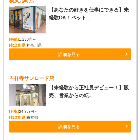
横浜元町店
【あなたの好きを仕事にできる】未
経験OK！ペット...
[時給]
1,230円～
[都道府県]
神奈川県
詳細を見る
吉祥寺サンロード店
【未経験から正社員デビュー！】販
売、営業からの転...
[月収]
24.8万円～
[都道府県]
東京都
詳細を見る