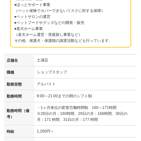
●ほっとサポート事業
（ペット保険でカバーできないリスクに対する保障）
●ペットサロンの運営
●ペットフードやグッズなどの開発・販売
●老犬ホーム事業
（老犬ホーム運営・里親探し事業など）
その他、保護犬・保護猫の譲渡活動なども行っています。
土浦店
店舗名
ショップスタッフ
職種
アルバイト
勤務形態
9:00～21:00までの間のシフト制
勤務時間
・1ヶ月単位の変形労働時間制 160～171時間
勤務時間（備
※28日の月：160時間、29日の月：166時間、30日の
考）
月：171 時間、31日の月：177 時間
1,200円～
時給