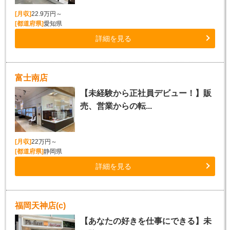
[月収]
22.9万円～
[都道府県]
愛知県
詳細を見る
富士南店
【未経験から正社員デビュー！】販
売、営業からの転...
[月収]
22万円～
[都道府県]
静岡県
詳細を見る
福岡天神店(c)
【あなたの好きを仕事にできる】未