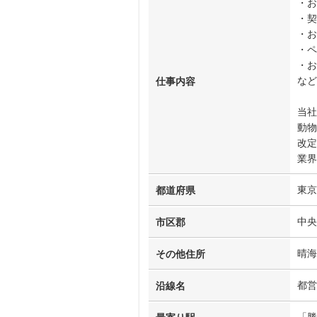
・お
・契
・お
・ペ
・お
など
仕事内容
当社
動物
改定
業界
東京
都道府県
中央
市区郡
晴海
その他住所
都営
沿線名