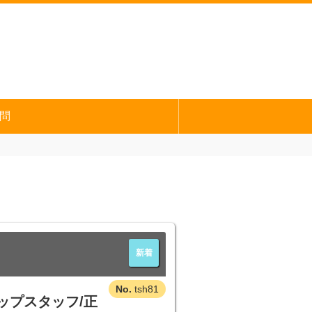
問
新着
tsh81
ップスタッフ/正