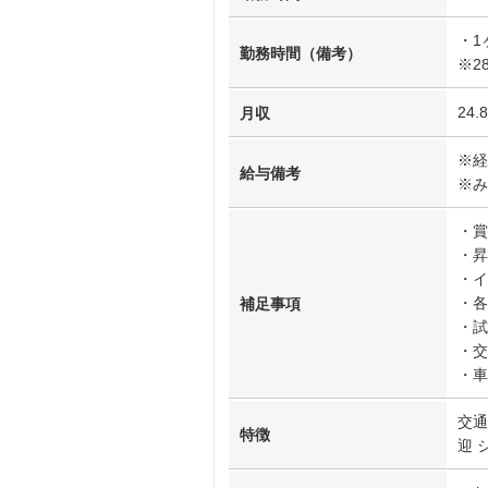
・1
勤務時間（備考）
※2
24
月収
※経
給与備考
※み
・賞
・昇
・イ
・各
補足事項
・試
・交
・車
交通
特徴
迎 