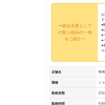
お
す
●
ー総合企業として
●
の取り組みの一例
●
をご紹介ー
●
●
そ
晴海
店舗名
ショ
職種
正社
勤務形態
9:
勤務時間