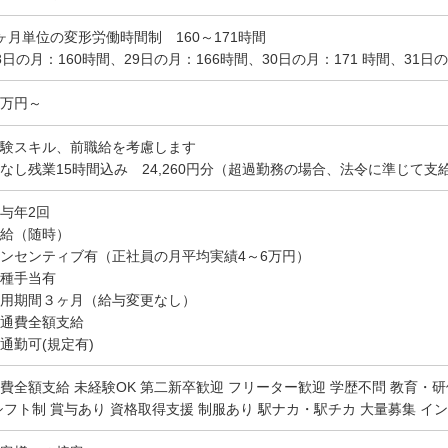
ヶ月単位の変形労働時間制 160～171時間
8日の月：160時間、29日の月：166時間、30日の月：171 時間、31日の
.8万円～
験スキル、前職給を考慮します
なし残業15時間込み 24,260円分（超過勤務の場合、法令に準じて支
与年2回
給（随時）
ンセンティブ有（正社員の月平均実績4～6万円）
種手当有
用期間３ヶ月（給与変更なし）
通費全額支給
通勤可(規定有)
費全額支給 未経験OK 第二新卒歓迎 フリーター歓迎 学歴不問 教育・研
シフト制 賞与あり 資格取得支援 制服あり 駅ナカ・駅チカ 大量募集 イ